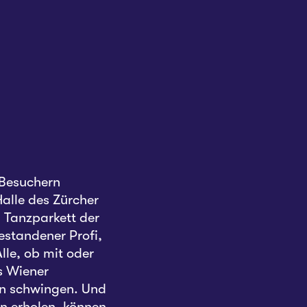
 Besuchern
alle des Zürcher
 Tanzparkett der
estandener Profi,
lle, ob mit oder
s Wiener
in schwingen. Und
n erholen, können