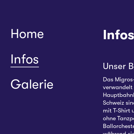
Home
Info
Infos
Unser Ba
Das Migros-
Galerie
verwandelt 
Hauptbahnho
Schweiz sin
mit T-Shirt
ohne Tanzpa
Ballorchest
während sic