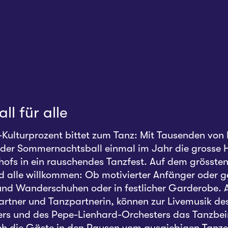
s
ll für alle
Kulturprozent bittet zum Tanz: Mit Tausenden von
der Sommernachtsball einmal im Jahr die grosse H
fs in ein rauschendes Tanzfest. Auf dem grössten
d alle willkommen: Ob motivierter Anfänger oder g
 und Wanderschuhen oder in festlicher Garderobe. A
rtner und Tanzpartnerin, können zur Livemusik de
ers und des Pepe-Lienhard-Orchesters das Tanzbe
h die Gäste in den Pausen vom ausgiebigen Tanze