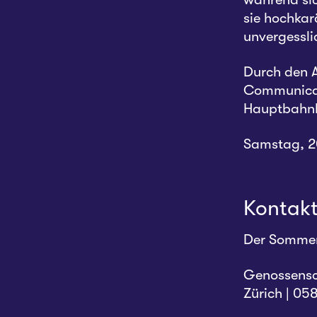
sie hochkar
unvergessli
Durch den A
Communicati
Hauptbahnh
Samstag, 20
Kontak
Der Sommern
Genossensch
Zürich | 05